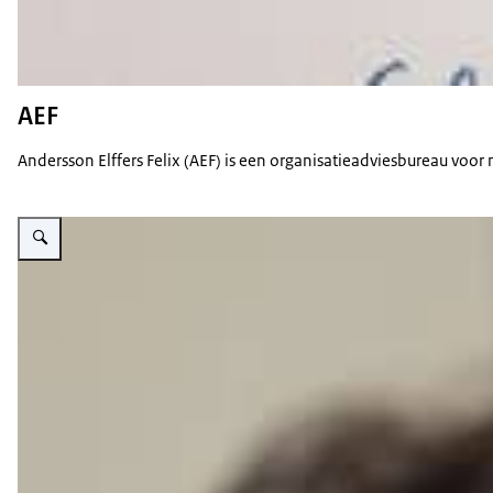
AEF
Andersson Elffers Felix (AEF) is een organisatieadviesbureau voo
Vergroot afbeelding Collega van BDO in gesprek met 2 jongeren voor JINC