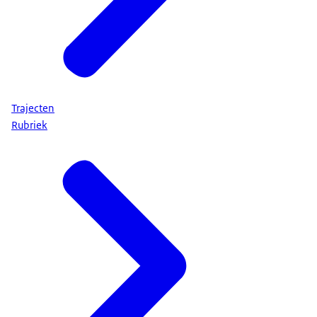
het maatschappelijk jaarverslag
.
Trajecten
Rubriek