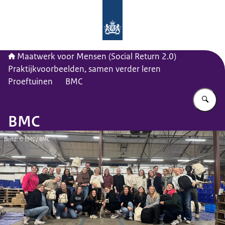
Naar de homepage van Maatwerk vo
Maatwerk voor Mensen (Social Return 2.0)
Praktijkvoorbeelden, samen verder leren
Proeftuinen
BMC
Vu
BMC
Beeld: © BMC / BMC