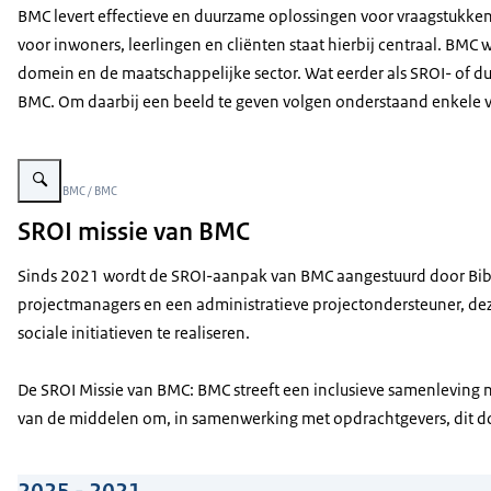
BMC levert effectieve en duurzame oplossingen voor vraagstukken 
voor inwoners, leerlingen en cliënten staat hierbij centraal. BM
domein en de maatschappelijke sector. Wat eerder als SROI- of duu
BMC. Om daarbij een beeld te geven volgen onderstaand enkele 
Vergroot afbeelding Mensen die buiten in een tuin werken.
Beeld: © BMC / BMC
SROI missie van BMC
Sinds 2021 wordt de SROI-aanpak van BMC aangestuurd door Bibia
projectmanagers en een administratieve projectondersteuner, de
sociale initiatieven te realiseren.
De SROI Missie van BMC: BMC streeft een inclusieve samenleving n
van de middelen om, in samenwerking met opdrachtgevers, dit do
2025 - 2021