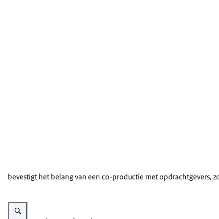
bevestigt het belang van een co-productie met opdrachtgevers, zo
Vergroot afbeelding Twee vrouwen in overleg met elkaar