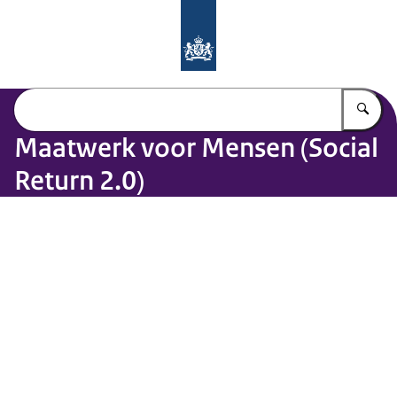
Naar de homepage van Maatwerk vo
Vu
Maatwerk voor Mensen (Social
Return 2.0)
Beeld: © EY