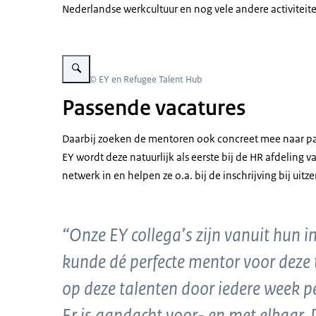
Nederlandse werkcultuur en nog vele andere activiteit
Vergroot afbeelding Groep mensen aan tafel volgt een present
Beeld: © EY en Refugee Talent Hub
Passende vacatures
Daarbij zoeken de mentoren ook concreet mee naar pass
EY wordt deze natuurlijk als eerste bij de HR afdelin
netwerk in en helpen ze o.a. bij de inschrijving bij uit
“Onze EY collega’s zijn vanuit hun i
kunde dé perfecte mentor voor deze 
op deze talenten door iedere week p
Er is aandacht voor- en met elkaar. 