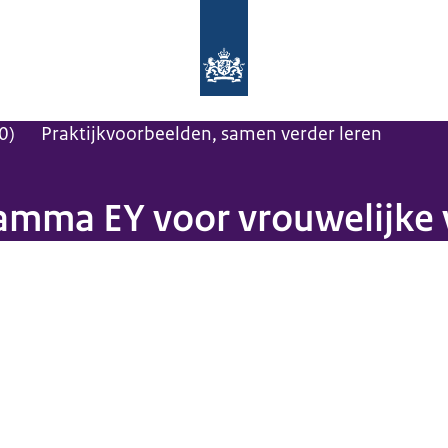
Naar de homepage van Maatwerk vo
0)
Praktijkvoorbeelden, samen verder leren
amma EY voor vrouwelijke 