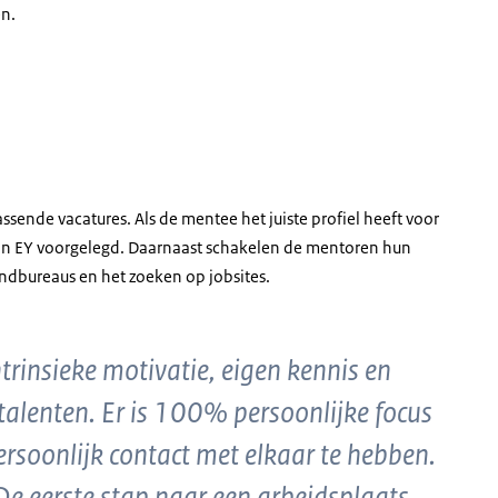
en.
atie
ende vacatures. Als de mentee het juiste profiel heeft voor
g van EY voorgelegd. Daarnaast schakelen de mentoren hun
zendbureaus en het zoeken op jobsites.
ntrinsieke motivatie, eigen kennis en
talenten. Er is 100% persoonlijke focus
ersoonlijk contact met elkaar te hebben.
De eerste stap naar een arbeidsplaats