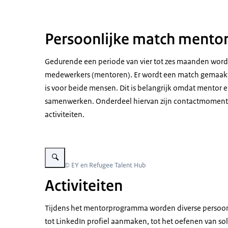
Persoonlijke match mento
Gedurende een periode van vier tot zes maanden word
medewerkers (mentoren). Er wordt een match gemaakt 
is voor beide mensen. Dit is belangrijk omdat mentor
samenwerken. Onderdeel hiervan zijn contactmomente
activiteiten.
Vergroot afbeelding Twee mensen stellen zich aan elkaar voor
Beeld: © EY en Refugee Talent Hub
Activiteiten
Tijdens het mentorprogramma worden diverse persoonl
tot LinkedIn profiel aanmaken, tot het oefenen van s