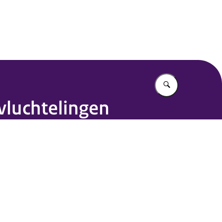
or Mensen
Vul in wat u z
vluchtelingen