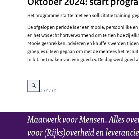
Oktober 2024: start prog
Het programme startte met een sollicitatie training g
De afgelopen periode is er een mooie, persoonlijke e
en het was echt hartverwarmend om te zien hoe zij elkaa
Mooie gesprekken, adviezen en knuffels werden tijden
groepjes uiteen gegaan om met de mentees het recruitm
m.b.t. het maken van een goed cv. De dag werd goed af
Vergroot afbeelding Groepen mensen met elkaar in gesprek
Beeld: © EY / EY
Maatwerk voor Mensen. Alles over 
voor (Rijks)overheid en leverancie