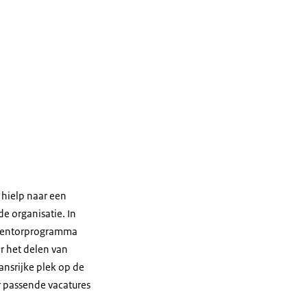
hielp naar een
de organisatie. In
 mentorprogramma
r het delen van
ansrijke plek op de
r passende vacatures