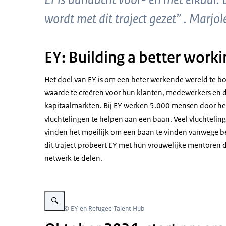
wordt met dit traject gezet” . Marj
EY: Building a better work
Het doel van EY is om een beter werkende wereld te bo
waarde te creëren voor hun klanten, medewerkers en de
kapitaalmarkten. Bij EY werken 5.000 mensen door hee
vluchtelingen te helpen aan een baan. Veel vluchtelin
vinden het moeilijk om een baan te vinden vanwege be
dit traject probeert EY met hun vrouwelijke mentoren 
netwerk te delen.
Vergroot afbeelding Groep mensen luistert naar spreker
Beeld: © EY en Refugee Talent Hub