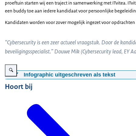
proeftuin starten wij een traject in samenwerking met ITvitea. IT
een buddy toe aan iedere kandidaat voor persoonlijke begeleiding
Kandidaten worden voor zover mogelijk ingezet voor opdrachten voor
“Cybersecurity is een zeer actueel vraagstuk. Door de kandida
beveiligingsspecialist.” Douwe Mik (Cybersecurity lead, EY Ad
Vergroot afbeelding Afbeelding met tekst (info in uitgeschreven tekst)
Infographic uitgeschreven als tekst
Doelgroep: mensen met autisme. Aantal kandidaten: 4. Sa
Hoort bij