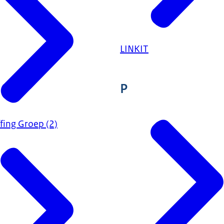
LINKIT
P
fing Groep (2)