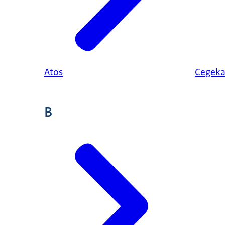
Atos
Cegek
B