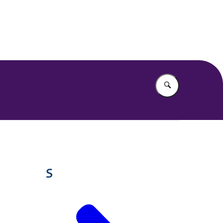
or Mensen
Vul in wat u z
S