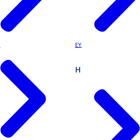
a
EY
H