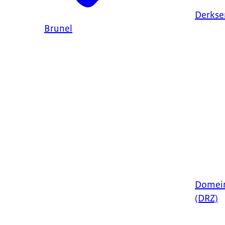
Derkse
Brunel
Domein
(DRZ)