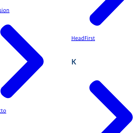
sion
HeadFirst
K
cto