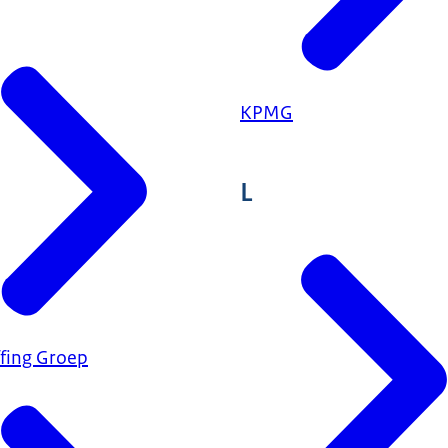
KPMG
L
ffing Groep