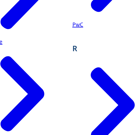
PwC
e
R