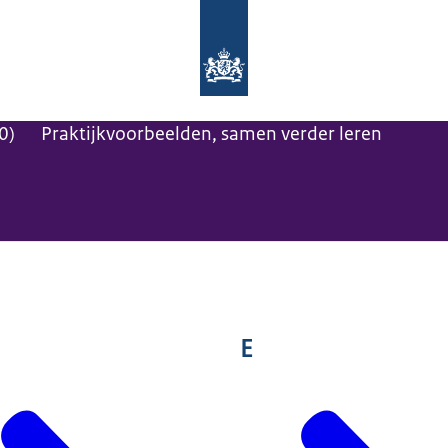
Naar de homepage van Maatwerk vo
0)
Praktijkvoorbeelden, samen verder leren
E