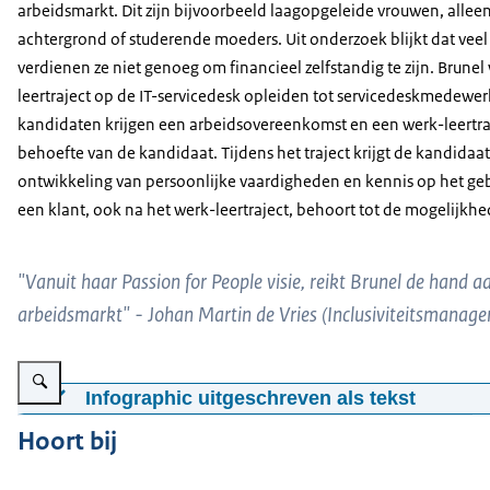
arbeidsmarkt. Dit zijn bijvoorbeeld laagopgeleide vrouwen, alle
achtergrond of studerende moeders. Uit onderzoek blijkt dat veel
verdienen ze niet genoeg om financieel zelfstandig te zijn. Brune
leertraject op de IT-servicedesk opleiden tot servicedeskmedewerk
kandidaten krijgen een arbeidsovereenkomst en een werk-leertraj
behoefte van de kandidaat. Tijdens het traject krijgt de kandidaa
ontwikkeling van persoonlijke vaardigheden en kennis op het gebi
een klant, ook na het werk-leertraject, behoort tot de mogelijkh
"Vanuit haar Passion for People visie, reikt Brunel de hand 
arbeidsmarkt" - Johan Martin de Vries (Inclusiviteitsmanage
Vergroot afbeelding Afbeelding met informatie over doelgroep, aantal kan
Infographic uitgeschreven als tekst
Doelgroep: vrouwen met grotere afstand tot de arbeidsma
Hoort bij
een niet-westerse achtergond, alleenstaande of studeren
UWV, Ministerie van OCW.