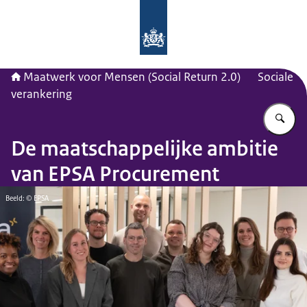
Naar de homepage van Maatwerk vo
Maatwerk voor Mensen (Social Return 2.0)
Sociale
verankering
Vu
De maatschappelijke ambitie
van EPSA Procurement
Beeld: © EPSA