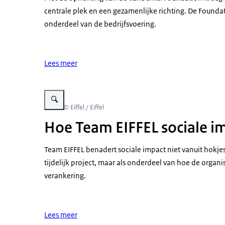
centrale plek en een gezamenlijke richting. De Foundati
onderdeel van de bedrijfsvoering.
Lees meer
Vergroot afbeelding Groep mensen met groene of rode kaartje
Beeld: © Eiffel / Eiffel
Hoe Team EIFFEL sociale im
Team EIFFEL benadert sociale impact niet vanuit hokjes,
tijdelijk project, maar als onderdeel van hoe de organi
verankering.
Lees meer