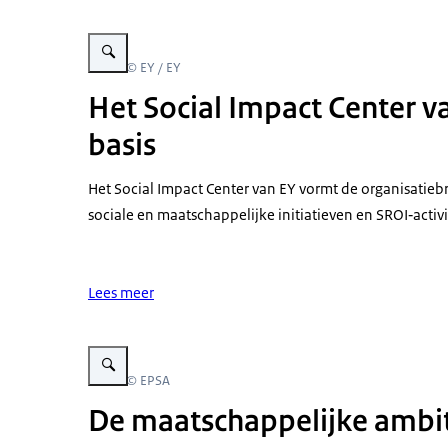
Vergroot afbeelding Vier mensen van EY poseren met boekj
Beeld: © EY / EY
Het Social Impact Center v
basis
Het Social Impact Center van EY vormt de organisatiebr
sociale en maatschappelijke initiatieven en SROI‑activi
Lees meer
Vergroot afbeelding teamfoto EPSA
Beeld: © EPSA
De maatschappelijke ambi