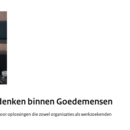
k tijdens een speeddate van Emma at Work
tdenken binnen Goedemensen
 voor oplossingen die zowel organisaties als werkzoekenden