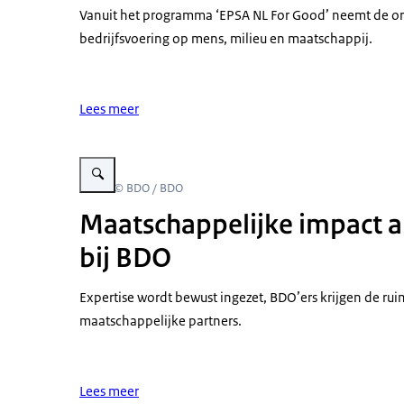
Vanuit het programma ‘EPSA NL For Good’ neemt de or
bedrijfsvoering op mens, milieu en maatschappij.
Lees meer
Vergroot afbeelding JINC Bliksemstage
Beeld: © BDO / BDO
Maatschappelijke impact a
bij BDO
Expertise wordt bewust ingezet, BDO’ers krijgen de r
maatschappelijke partners.
Lees meer