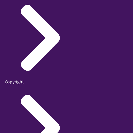
hoe:
voortgang wordt bewaakt;
resultaten worden geëvalueerd;
bijsturing plaatsvindt;
en hoe kennis behouden blijft binnen de
organisatie.
Maatwerk voor Mensen laat zien dat leveranciers die
social return duurzaam en geloofwaardig organiseren,
zich beter kunnen onderscheiden bij aanbestedingen.
In sommige aanbestedingen telt maatschappelijke
Copyright
impact inmiddels expliciet mee in de ranking van
leveranciers.
Kortom: SROI wordt binnen aanbestedingen steeds
vaker strategisch opgenomen via eisen én
gunningscriteria. Een sterk Plan van Aanpak richt zich
daarom niet alleen op het halen van percentages, maar