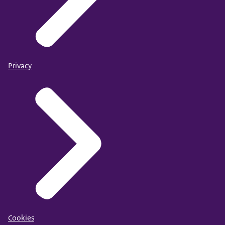
vooral op duurzame maatschappelijke impact,
meetbaarheid, samenwerking en structurele
verankering binnen de organisatie.
Privacy
Cookies