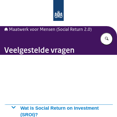
Naar de homepage van Maatwerk vo
Maatwerk voor Mensen (Social Return 2.0)
Vu
Veelgestelde vragen
Beeld: © Getty
Wat is Social Return on Investment
(SROI)?