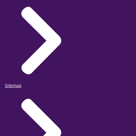
www.maatwerkvoormensen.nl
.
Sitemap