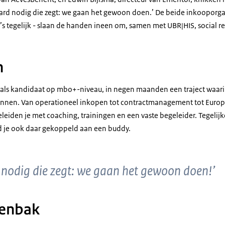
ard nodig die zegt: we gaan het gewoon doen.’ De beide inkooporgani
’s tegelijk - slaan de handen ineen om, samen met UBR|HIS, social re
n
, als kandidaat op mbo+-niveau, in negen maanden een traject waarin
 kennen. Van operationeel inkopen tot contractmanagement tot Euro
eiden je met coaching, trainingen en een vaste begeleider. Tegelijke
d je ook daar gekoppeld aan een buddy.
 nodig die zegt: we gaan het gewoon doen!’
tenbak