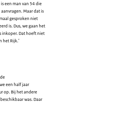
e is een man van 54 die
 aanvragen. Maar dat is
rmaal gesproken niet
eerd is. Dus, we gaan het
 inkoper. Dat hoeft niet
 het Rijk.’
nde
we een half jaar
r op. Bij het andere
beschikbaar was. Daar