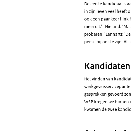
De eerste kandidaat staa
in zijn leven veel heef
ook een paar keer flink 
meer uit.’ Nieland: ‘Maa
proberen.’ Lennartz: ‘De
per se bij ons te zijn. A
Kandidaten
Het vinden van kandidat
werkgeversservicepunten 
gesprekken gevoerd zond
WSP kregen we binnen e
kwamen de twee kandida