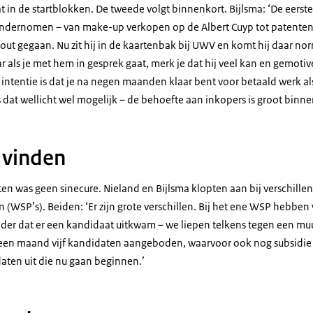
t in de startblokken. De tweede volgt binnenkort. Bijlsma: ‘De eerst
t ondernomen – van make-up verkopen op de Albert Cuyp tot patenten
fout gegaan. Nu zit hij in de kaartenbak bij UWV en komt hij daar no
r als je met hem in gesprek gaat, merk je dat hij veel kan en gemotiv
 intentie is dat je na negen maanden klaar bent voor betaald werk als
l is dat wellicht wel mogelijk – de behoefte aan inkopers is groot binnen
 vinden
en was geen sinecure. Nieland en Bijlsma klopten aan bij verschille
(WSP’s). Beiden: ‘Er zijn grote verschillen. Bij het ene WSP hebben 
er dat er een kandidaat uitkwam – we liepen telkens tegen een muu
en maand vijf kandidaten aangeboden, waarvoor ook nog subsidie 
ten uit die nu gaan beginnen.’