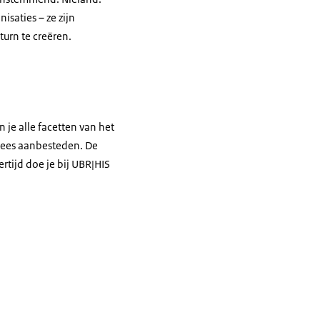
saties – ze zijn
turn te creëren.
 je alle facetten van het
pees aanbesteden. De
rtijd doe je bij UBR|HIS