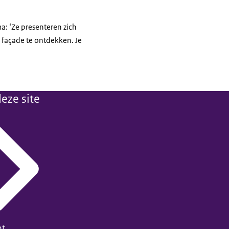
a: ‘Ze presenteren zich
 façade te ontdekken. Je
eze site
ht