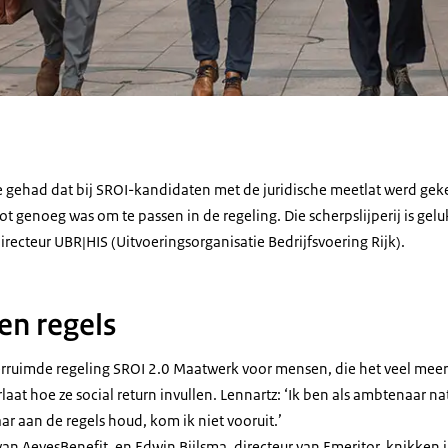
gehad dat bij SROI-kandidaten met de juridische meetlat werd geke
t genoeg was om te passen in de regeling. Die scherpslijperij is geluk
directeur UBR|HIS (Uitvoeringsorganisatie Bedrijfsvoering Rijk).
n regels
 verruimde regeling SROI 2.0 Maatwerk voor mensen, die het veel mee
at hoe ze social return invullen. Lennartz: ‘Ik ben als ambtenaar natu
ar aan de regels houd, kom ik niet vooruit.’
van AevesBenefit, en Edwin Bijlsma, directeur van Emeritor, knikke