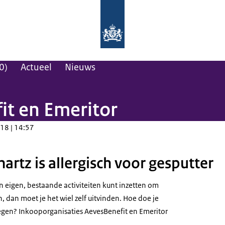
Naar de homepage van Maatwerk vo
0)
Actueel
Nieuws
it en Emeritor
18 | 14:57
artz is allergisch voor gesputter
een eigen, bestaande activiteiten kunt inzetten om
en, dan moet je het wiel zelf uitvinden. Hoe doe je
egen? Inkooporganisaties AevesBenefit en Emeritor
.