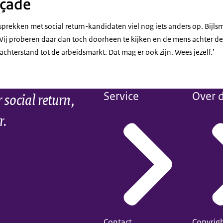
açade
sprekken met social return-kandidaten viel nog iets anders op. Bijlsm
 Wij proberen daar dan toch doorheen te kijken en de mens achter de
 achterstand tot de arbeidsmarkt. Dat mag er ook zijn. Wees jezelf.’
social return,
Service
Over d
r.
Contact
Copyrig