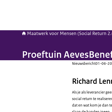
Maatwerk voor Mensen (Social Return 2.
Proeftuin AevesBenef
Nieuwsbericht
01-06-20
Richard Lenn
Als je als leverancier g
social return te realiser
dat en wat kom je dan t
slaan de handen ineen